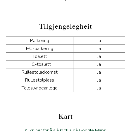
Tilgjengelegheit
Parkering
Ja
HC-parkering
Ja
Toalett
Ja
HC-toalett
Ja
Rullestoladkomst
Ja
Rullestolplass
Ja
Teleslyngeanlegg
Ja
Kart
Klikk her for å sjå kyrkja på Google Maps