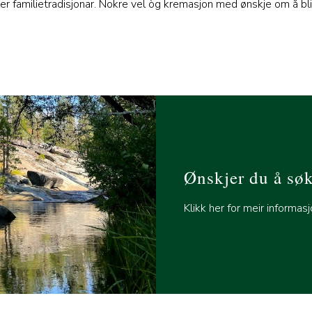
er familietradisjonar. Nokre vel òg kremasjon med ønskje om å bl
Ønskjer du å sø
Klikk her for meir informas