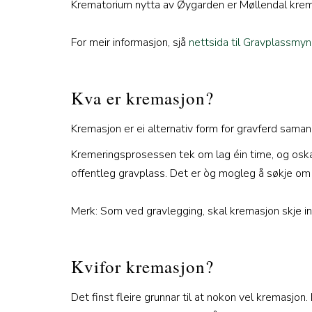
Krematorium nytta av Øygarden er Møllendal krem
For meir informasjon, sjå
nettsida til Gravplassmy
Kva er kremasjon?
Kremasjon er ei alternativ form for gravferd saman
Kremeringsprosessen tek om lag éin time, og oska b
offentleg gravplass. Det er òg mogleg å søkje om å
Merk: Som ved gravlegging, skal kremasjon skje in
Kvifor kremasjon?
Det finst fleire grunnar til at nokon vel kremasjo