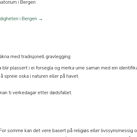
atorium i Bergen.
ndigheten i Bergen →
likna med tradisjonell gravlegging.
lir plassert i ei forsegla og merka urne saman med ein identifikas
 spreie oska i naturen eller på havet.
nan ti verkedagar etter dødsfallet.
n. For somme kan det vere basert på religiøs eller livssynsmessig