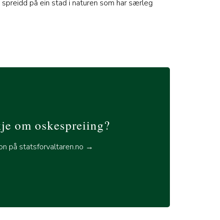
i spreidd på ein stad i naturen som har særleg
kje om oskespreiing?
jon på statsforvaltaren.no →